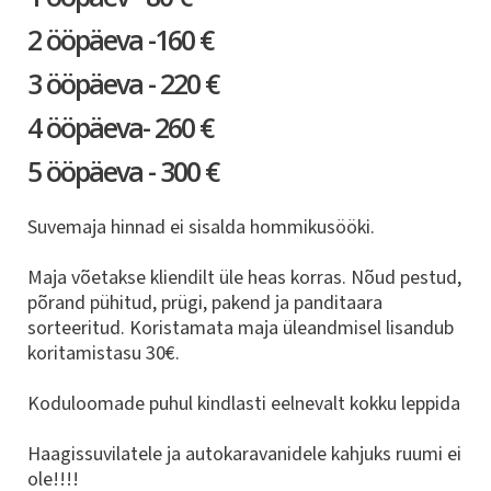
2 ööpäeva -160 €
3 ööpäeva - 220 €
4 ööpäeva- 260 €
5 ööpäeva - 300 €
Suvemaja hinnad ei sisalda hommikusööki.
Maja võetakse kliendilt üle heas korras. Nõud pestud,
põrand pühitud, prügi, pakend ja panditaara
sorteeritud. Koristamata maja üleandmisel lisandub
koritamistasu 30€.
Koduloomade puhul kindlasti eelnevalt kokku leppida
Haagissuvilatele ja autokaravanidele kahjuks ruumi ei
ole!!!!